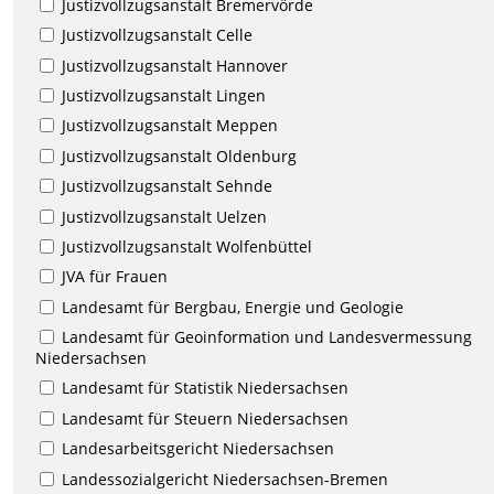
Justizvollzugsanstalt Bremervörde
Justizvollzugsanstalt Celle
Justizvollzugsanstalt Hannover
Justizvollzugsanstalt Lingen
Justizvollzugsanstalt Meppen
Justizvollzugsanstalt Oldenburg
Justizvollzugsanstalt Sehnde
Justizvollzugsanstalt Uelzen
Justizvollzugsanstalt Wolfenbüttel
JVA für Frauen
Landesamt für Bergbau, Energie und Geologie
Landesamt für Geoinformation und Landesvermessung
Niedersachsen
Landesamt für Statistik Niedersachsen
Landesamt für Steuern Niedersachsen
Landesarbeitsgericht Niedersachsen
Landessozialgericht Niedersachsen-Bremen