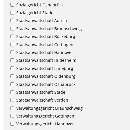
Sozialgericht Osnabrück
Sozialgericht Stade
Staatsanwaltschaft Aurich
Staatsanwaltschaft Braunschweig
Staatsanwaltschaft Bückeburg
Staatsanwaltschaft Göttingen
Staatsanwaltschaft Hannover
Staatsanwaltschaft Hildesheim
Staatsanwaltschaft Lüneburg
Staatsanwaltschaft Oldenburg
Staatsanwaltschaft Osnabrück
Staatsanwaltschaft Stade
Staatsanwaltschaft Verden
Verwaltungsgericht Braunschweig
Verwaltungsgericht Göttingen
Verwaltungsgericht Hannover