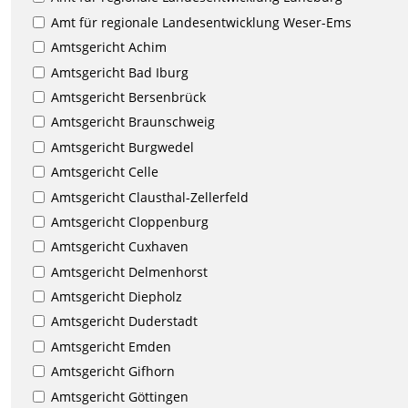
Amt für regionale Landesentwicklung Weser-Ems
Amtsgericht Achim
Amtsgericht Bad Iburg
Amtsgericht Bersenbrück
Amtsgericht Braunschweig
Amtsgericht Burgwedel
Amtsgericht Celle
Amtsgericht Clausthal-Zellerfeld
Amtsgericht Cloppenburg
Amtsgericht Cuxhaven
Amtsgericht Delmenhorst
Amtsgericht Diepholz
Amtsgericht Duderstadt
Amtsgericht Emden
Amtsgericht Gifhorn
Amtsgericht Göttingen